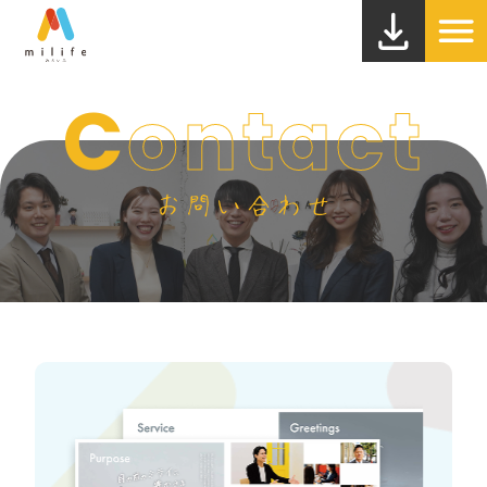
C
ontact